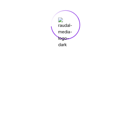
Email:
andres@raudalmedia.com.co
Biography:
🖥️ Desarrollador Web
🌐 Diseñador Multimedial 📲
Social Media