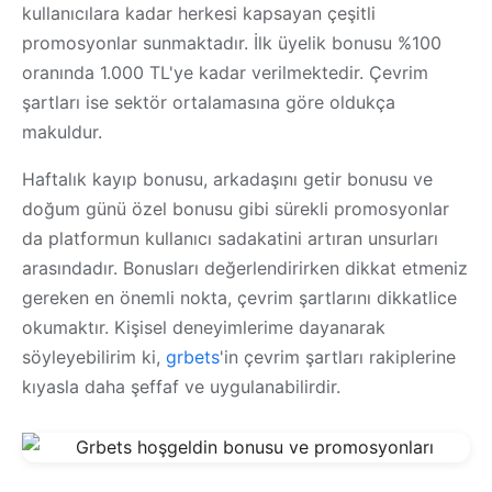
kullanıcılara kadar herkesi kapsayan çeşitli
promosyonlar sunmaktadır. İlk üyelik bonusu %100
oranında 1.000 TL'ye kadar verilmektedir. Çevrim
şartları ise sektör ortalamasına göre oldukça
makuldur.
Haftalık kayıp bonusu, arkadaşını getir bonusu ve
doğum günü özel bonusu gibi sürekli promosyonlar
da platformun kullanıcı sadakatini artıran unsurları
arasındadır. Bonusları değerlendirirken dikkat etmeniz
gereken en önemli nokta, çevrim şartlarını dikkatlice
okumaktır. Kişisel deneyimlerime dayanarak
söyleyebilirim ki,
grbets
'in çevrim şartları rakiplerine
kıyasla daha şeffaf ve uygulanabilirdir.