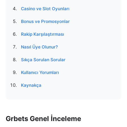
Casino ve Slot Oyunları
Bonus ve Promosyonlar
Rakip Karşılaştırması
Nasıl Üye Olunur?
Sıkça Sorulan Sorular
Kullanıcı Yorumları
Kaynakça
Grbets Genel İnceleme