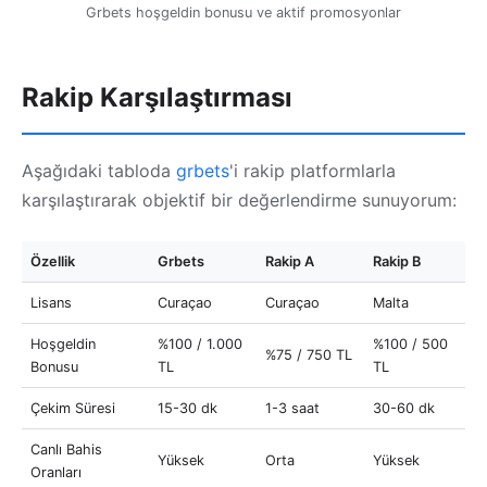
Grbets hoşgeldin bonusu ve aktif promosyonlar
Rakip Karşılaştırması
Aşağıdaki tabloda
grbets
'i rakip platformlarla
karşılaştırarak objektif bir değerlendirme sunuyorum:
Özellik
Grbets
Rakip A
Rakip B
Lisans
Curaçao
Curaçao
Malta
Hoşgeldin
%100 / 1.000
%100 / 500
%75 / 750 TL
Bonusu
TL
TL
Çekim Süresi
15-30 dk
1-3 saat
30-60 dk
Canlı Bahis
Yüksek
Orta
Yüksek
Oranları