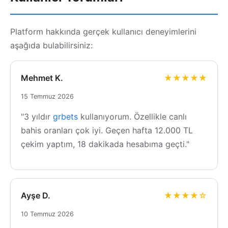
Platform hakkında gerçek kullanıcı deneyimlerini
aşağıda bulabilirsiniz:
Mehmet K.
★★★★★
15 Temmuz 2026
"3 yıldır
grbets
kullanıyorum. Özellikle canlı
bahis oranları çok iyi. Geçen hafta 12.000 TL
çekim yaptım, 18 dakikada hesabıma geçti."
Ayşe D.
★★★★☆
10 Temmuz 2026