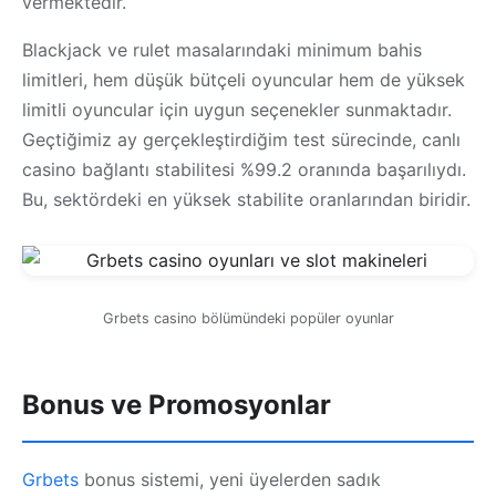
vermektedir.
Blackjack ve rulet masalarındaki minimum bahis
limitleri, hem düşük bütçeli oyuncular hem de yüksek
limitli oyuncular için uygun seçenekler sunmaktadır.
Geçtiğimiz ay gerçekleştirdiğim test sürecinde, canlı
casino bağlantı stabilitesi %99.2 oranında başarılıydı.
Bu, sektördeki en yüksek stabilite oranlarından biridir.
Grbets casino bölümündeki popüler oyunlar
Bonus ve Promosyonlar
Grbets
bonus sistemi, yeni üyelerden sadık