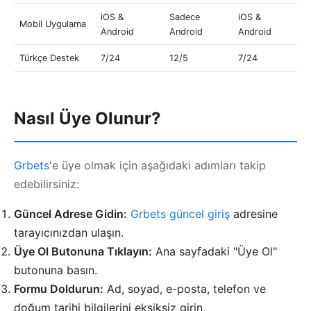
iOS &
Sadece
iOS &
Mobil Uygulama
Android
Android
Android
Türkçe Destek
7/24
12/5
7/24
Nasıl Üye Olunur?
Grbets
'e üye olmak için aşağıdaki adımları takip
edebilirsiniz:
Güncel Adrese Gidin:
Grbets güncel giriş
adresine
tarayıcınızdan ulaşın.
Üye Ol Butonuna Tıklayın:
Ana sayfadaki "Üye Ol"
butonuna basın.
Formu Doldurun:
Ad, soyad, e-posta, telefon ve
doğum tarihi bilgilerini eksiksiz girin.