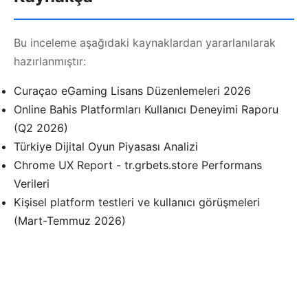
Bu inceleme aşağıdaki kaynaklardan yararlanılarak
hazırlanmıştır:
Curaçao eGaming Lisans Düzenlemeleri 2026
Online Bahis Platformları Kullanıcı Deneyimi Raporu
(Q2 2026)
Türkiye Dijital Oyun Piyasası Analizi
Chrome UX Report - tr.grbets.store Performans
Verileri
Kişisel platform testleri ve kullanıcı görüşmeleri
(Mart-Temmuz 2026)