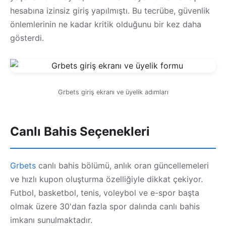
hesabına izinsiz giriş yapılmıştı. Bu tecrübe, güvenlik
önlemlerinin ne kadar kritik olduğunu bir kez daha
gösterdi.
Grbets giriş ekranı ve üyelik adımları
Canlı Bahis Seçenekleri
Grbets
canlı bahis bölümü, anlık oran güncellemeleri
ve hızlı kupon oluşturma özelliğiyle dikkat çekiyor.
Futbol, basketbol, tenis, voleybol ve e-spor başta
olmak üzere 30'dan fazla spor dalında canlı bahis
imkanı sunulmaktadır.