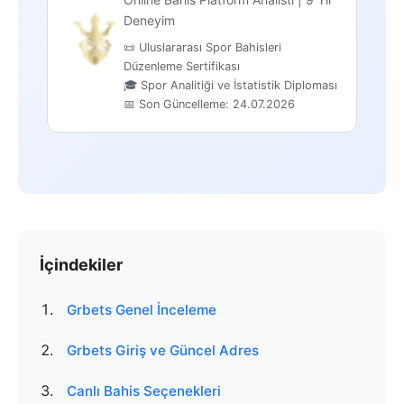
Deneyim
📜 Uluslararası Spor Bahisleri
Düzenleme Sertifikası
🎓 Spor Analitiği ve İstatistik Diploması
📅 Son Güncelleme: 24.07.2026
İçindekiler
Grbets Genel İnceleme
Grbets Giriş ve Güncel Adres
Canlı Bahis Seçenekleri