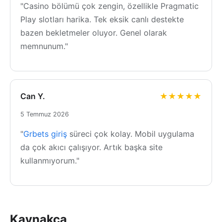
"Casino bölümü çok zengin, özellikle Pragmatic
Play slotları harika. Tek eksik canlı destekte
bazen bekletmeler oluyor. Genel olarak
memnunum."
Can Y.
★★★★★
5 Temmuz 2026
"
Grbets giriş
süreci çok kolay. Mobil uygulama
da çok akıcı çalışıyor. Artık başka site
kullanmıyorum."
Kaynakça