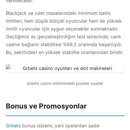
vermektedir.
Blackjack ve rulet masalarındaki minimum bahis
limitleri, hem düşük bütçeli oyuncular hem de yüksek
limitli oyuncular için uygun seçenekler sunmaktadır.
Geçtiğimiz ay gerçekleştirdiğim test sürecinde, canlı
casino bağlantı stabilitesi %99.2 oranında başarılıydı.
Bu, sektördeki en yüksek stabilite oranlarından biridir.
Grbets casino bölümündeki popüler oyunlar
Bonus ve Promosyonlar
Grbets
bonus sistemi, yeni üyelerden sadık