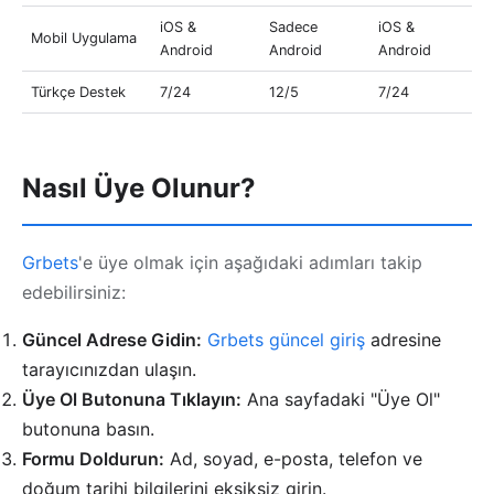
iOS &
Sadece
iOS &
Mobil Uygulama
Android
Android
Android
Türkçe Destek
7/24
12/5
7/24
Nasıl Üye Olunur?
Grbets
'e üye olmak için aşağıdaki adımları takip
edebilirsiniz:
Güncel Adrese Gidin:
Grbets güncel giriş
adresine
tarayıcınızdan ulaşın.
Üye Ol Butonuna Tıklayın:
Ana sayfadaki "Üye Ol"
butonuna basın.
Formu Doldurun:
Ad, soyad, e-posta, telefon ve
doğum tarihi bilgilerini eksiksiz girin.